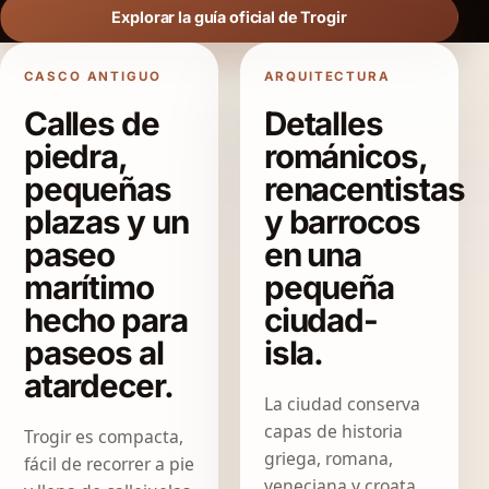
Explorar la guía oficial de Trogir
CASCO ANTIGUO
ARQUITECTURA
Calles de
Detalles
piedra,
románicos,
pequeñas
renacentistas
plazas y un
y barrocos
paseo
en una
marítimo
pequeña
hecho para
ciudad-
paseos al
isla.
atardecer.
La ciudad conserva
capas de historia
Trogir es compacta,
griega, romana,
fácil de recorrer a pie
veneciana y croata.