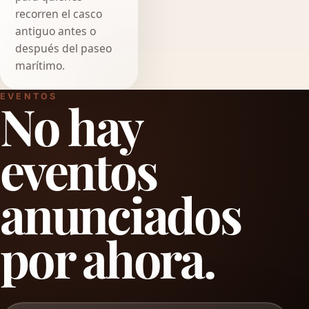
recorren el casco
antiguo antes o
después del paseo
marítimo.
EVENTOS
No hay
eventos
anunciados
por ahora.