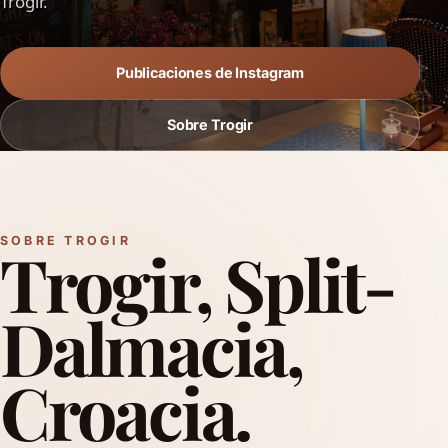
Trogir.
Publicaciones de Instagram
Sobre Trogir
SOBRE TROGIR
Trogir, Split-
Dalmacia,
Croacia.