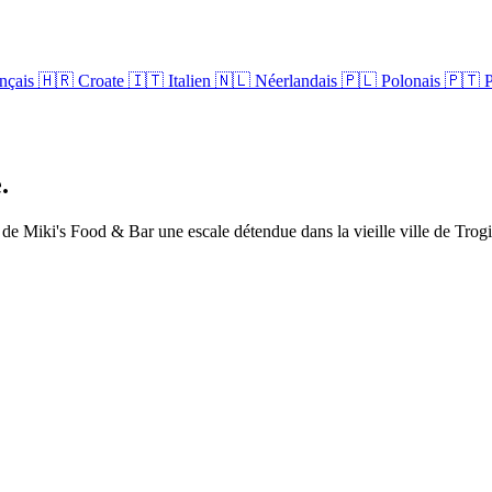
nçais
🇭🇷
Croate
🇮🇹
Italien
🇳🇱
Néerlandais
🇵🇱
Polonais
🇵🇹
P
.
t de Miki's Food & Bar une escale détendue dans la vieille ville de Trogi