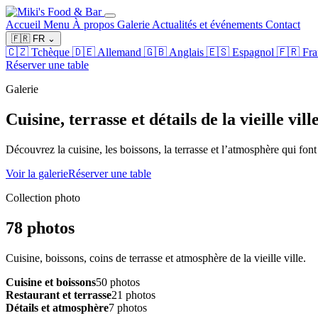
Accueil
Menu
À propos
Galerie
Actualités et événements
Contact
🇫🇷
FR
⌄
🇨🇿
Tchèque
🇩🇪
Allemand
🇬🇧
Anglais
🇪🇸
Espagnol
🇫🇷
Fra
Réserver une table
Galerie
Cuisine, terrasse et détails de la vieille ville
Découvrez la cuisine, les boissons, la terrasse et l’atmosphère qui fon
Voir la galerie
Réserver une table
Collection photo
78 photos
Cuisine, boissons, coins de terrasse et atmosphère de la vieille ville.
Cuisine et boissons
50 photos
Restaurant et terrasse
21 photos
Détails et atmosphère
7 photos