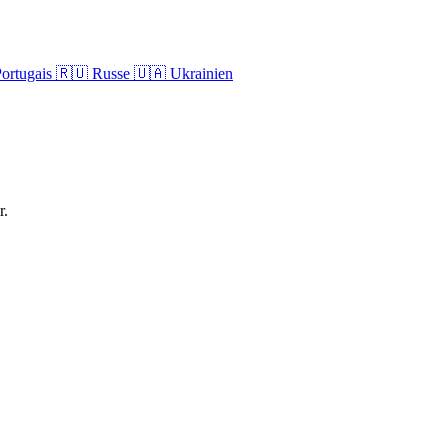
ortugais
🇷🇺
Russe
🇺🇦
Ukrainien
r.