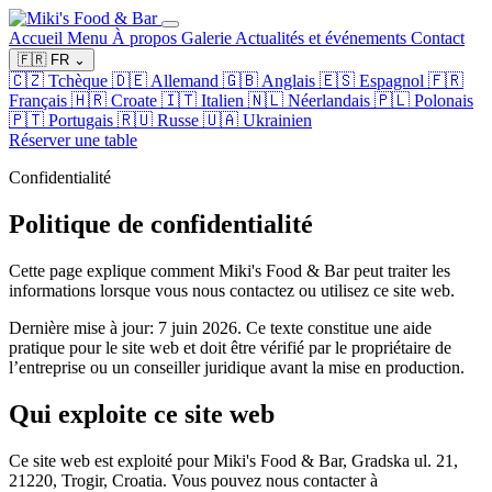
Accueil
Menu
À propos
Galerie
Actualités et événements
Contact
🇫🇷
FR
⌄
🇨🇿
Tchèque
🇩🇪
Allemand
🇬🇧
Anglais
🇪🇸
Espagnol
🇫🇷
Français
🇭🇷
Croate
🇮🇹
Italien
🇳🇱
Néerlandais
🇵🇱
Polonais
🇵🇹
Portugais
🇷🇺
Russe
🇺🇦
Ukrainien
Réserver une table
Confidentialité
Politique de confidentialité
Cette page explique comment Miki's Food & Bar peut traiter les
informations lorsque vous nous contactez ou utilisez ce site web.
Dernière mise à jour: 7 juin 2026. Ce texte constitue une aide
pratique pour le site web et doit être vérifié par le propriétaire de
l’entreprise ou un conseiller juridique avant la mise en production.
Qui exploite ce site web
Ce site web est exploité pour Miki's Food & Bar, Gradska ul. 21,
21220, Trogir, Croatia. Vous pouvez nous contacter à