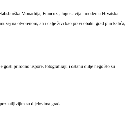
i, Habsburška Monarhija, Francuzi, Jugoslavija i moderna Hrvatska.
 muzej na otvorenom, ali i dalje živi kao pravi obalni grad pun kafića,
e gosti prirodno uspore, fotografiraju i ostanu dulje nego što su
poznatljivijim su dijelovima grada.