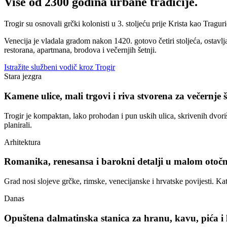
Više od 2300 godina urbane tradicije.
Trogir su osnovali grčki kolonisti u 3. stoljeću prije Krista kao Trag
Venecija je vladala gradom nakon 1420. gotovo četiri stoljeća, ostavlja
restorana, apartmana, brodova i večernjih šetnji.
Istražite službeni vodič kroz Trogir
Stara jezgra
Kamene ulice, mali trgovi i riva stvorena za večernje š
Trogir je kompaktan, lako prohodan i pun uskih ulica, skrivenih dvorišt
planirali.
Arhitektura
Romanika, renesansa i barokni detalji u malom otoč
Grad nosi slojeve grčke, rimske, venecijanske i hrvatske povijesti. Ka
Danas
Opuštena dalmatinska stanica za hranu, kavu, pića i l