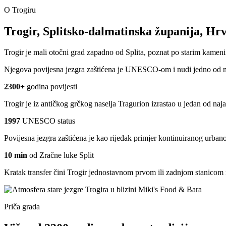
O Trogiru
Trogir, Splitsko-dalmatinska županija, Hrv
Trogir je mali otočni grad zapadno od Splita, poznat po starim kamenim
Njegova povijesna jezgra zaštićena je UNESCO-om i nudi jedno od najgu
2300+
godina povijesti
Trogir je iz antičkog grčkog naselja Tragurion izrastao u jedan od naj
1997
UNESCO status
Povijesna jezgra zaštićena je kao rijedak primjer kontinuiranog urban
10 min
od Zračne luke Split
Kratak transfer čini Trogir jednostavnom prvom ili zadnjom stanicom
Priča grada