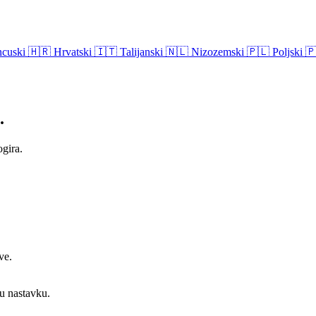
ncuski
🇭🇷
Hrvatski
🇮🇹
Talijanski
🇳🇱
Nizozemski
🇵🇱
Poljski

.
ogira.
ve.
 u nastavku.