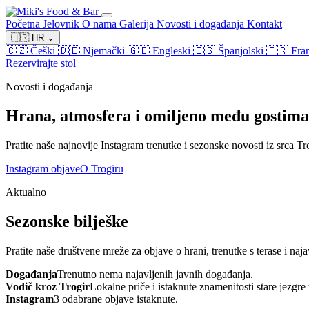
Početna
Jelovnik
O nama
Galerija
Novosti i događanja
Kontakt
🇭🇷
HR
⌄
🇨🇿
Češki
🇩🇪
Njemački
🇬🇧
Engleski
🇪🇸
Španjolski
🇫🇷
Fra
Rezervirajte stol
Novosti i događanja
Hrana, atmosfera i omiljeno među gostima
Pratite naše najnovije Instagram trenutke i sezonske novosti iz srca Tr
Instagram objave
O Trogiru
Aktualno
Sezonske bilješke
Pratite naše društvene mreže za objave o hrani, trenutke s terase i naja
Događanja
Trenutno nema najavljenih javnih događanja.
Vodič kroz Trogir
Lokalne priče i istaknute znamenitosti stare jezgre
Instagram
3 odabrane objave istaknute.