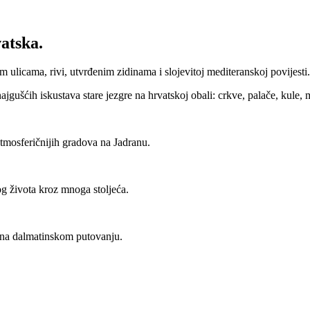
atska.
 ulicama, rivi, utvrđenim zidinama i slojevitoj mediteranskoj povijesti.
šćih iskustava stare jezgre na hrvatskoj obali: crkve, palače, kule, ma
atmosferičnijih gradova na Jadranu.
og života kroz mnoga stoljeća.
 na dalmatinskom putovanju.