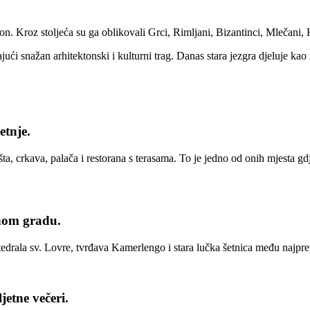
urion. Kroz stoljeća su ga oblikovali Grci, Rimljani, Bizantinci, Mlečan
jući snažan arhitektonski i kulturni trag. Danas stara jezgra djeluje kao
etnje.
a, crkava, palača i restorana s terasama. To je jedno od onih mjesta gdj
nom gradu.
tedrala sv. Lovre, tvrđava Kamerlengo i stara lučka šetnica među najpre
jetne večeri.