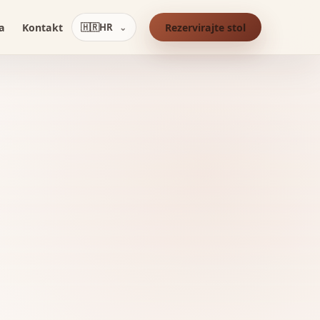
a
Kontakt
🇭🇷
HR
Rezervirajte stol
⌄