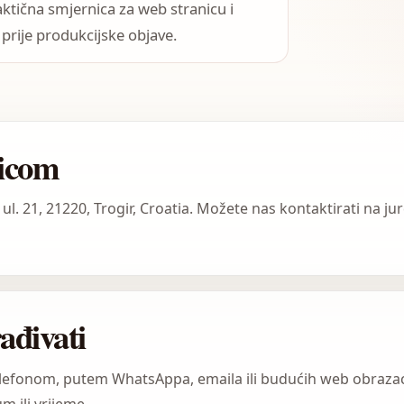
raktična smjernica za web stranicu i
 prije produkcijske objave.
nicom
ul. 21, 21220, Trogir, Croatia. Možete nas kontaktirati na 
ađivati
elefonom, putem WhatsAppa, emaila ili budućih web obrazac
m ili vrijeme.