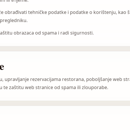
že obrađivati tehničke podatke i podatke o korištenju, kao š
o pregledniku.
zaštitu obrazaca od spama i radi sigurnosti.
e
u, upravljanje rezervacijama restorana, poboljšanje web st
ku te zaštitu web stranice od spama ili zlouporabe.