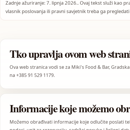
Zadnje ažuriranje: 7. lipnja 2026.. Ovaj tekst služi kao p
vlasnik poslovanja ili pravni savjetnik treba ga pregledati
Tko upravlja ovom web stra
Ova web stranica vodi se za Miki's Food & Bar, Gradska 
na +385 91 529 1179.
Informacije koje možemo obr
Možemo obrađivati informacije koje odlučite poslati t
podaci, upit za rezervaciju, sadržaj poruke i željeni datu