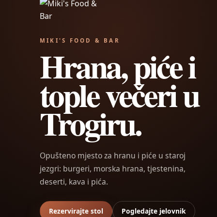
MIKI'S FOOD & BAR
Hrana, piće i
tople večeri u
Trogiru.
Opušteno mjesto za hranu i piće u staroj
jezgri: burgeri, morska hrana, tjestenina,
deserti, kava i pića.
Rezervirajte stol
Pogledajte jelovnik