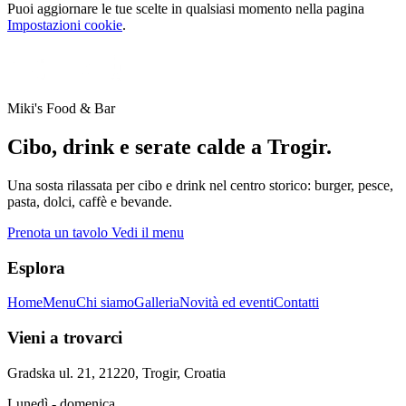
Puoi aggiornare le tue scelte in qualsiasi momento nella pagina
Impostazioni cookie
.
Miki's Food & Bar
Cibo, drink e serate calde a Trogir.
Una sosta rilassata per cibo e drink nel centro storico: burger, pesce,
pasta, dolci, caffè e bevande.
Prenota un tavolo
Vedi il menu
Esplora
Home
Menu
Chi siamo
Galleria
Novità ed eventi
Contatti
Vieni a trovarci
Gradska ul. 21, 21220, Trogir, Croatia
Lunedì - domenica