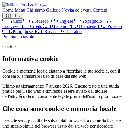
Home
Menu
Chi siamo
Galleria
Novità ed eventi
Contatti
🇮🇹
IT
⌄
🇨🇿
Ceco
🇩🇪
Tedesco
🇬🇧
Inglese
🇪🇸
Spagnolo
🇫🇷
Francese
🇭🇷
Croato
🇮🇹
Italiano
🇳🇱
Olandese
🇵🇱
Polacco
🇵🇹
Portoghese
🇷🇺
Russo
🇺🇦
Ucraino
Prenota un tavolo
Cookie
Informativa cookie
Cookie e memoria locale aiutano a ricordare le tue scelte e, con il
consenso, a misurare l'uso di base del sito web.
Ultimo aggiornamento: 7 giugno 2026. Questo testo è una guida
pratica per il sito web e dovrebbe essere rivisto dal titolare
dell'attività o da un consulente legale prima dell'uso in produzione.
Che cosa sono cookie e memoria locale
I cookie sono piccoli file salvati dal browser. La memoria locale è
uno spazio simile nel browser usato dai siti web per ricordare