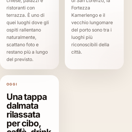
chiese, palazzi e
di San Lorenzo, la
ristoranti con
Fortezza
terrazza. È uno di
Kamerlengo e il
quei luoghi dove gli
vecchio lungomare
ospiti rallentano
del porto sono tra i
naturalmente,
luoghi più
scattano foto e
riconoscibili della
restano più a lungo
città.
del previsto.
OGGI
Una tappa
dalmata
rilassata
per cibo,