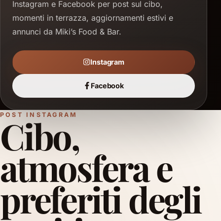
Instagram e Facebook per post sul cibo,
momenti in terrazza, aggiornamenti estivi e
annunci da Miki’s Food & Bar.
Instagram
Facebook
POST INSTAGRAM
Cibo,
atmosfera e
preferiti
degli