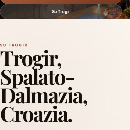
Su Trogir
SU TROGIR
Trogir,
Spalato-
Dalmazia,
Croazia.