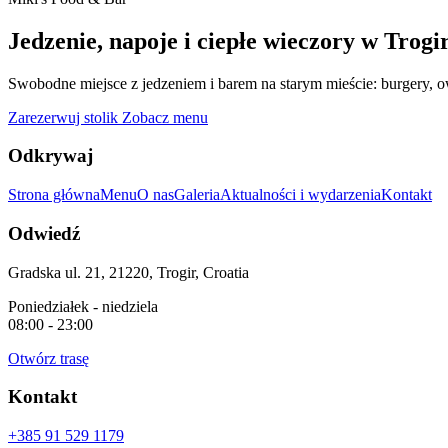
Jedzenie, napoje i ciepłe wieczory w Trogi
Swobodne miejsce z jedzeniem i barem na starym mieście: burgery, o
Zarezerwuj stolik
Zobacz menu
Odkrywaj
Strona główna
Menu
O nas
Galeria
Aktualności i wydarzenia
Kontakt
Odwiedź
Gradska ul. 21, 21220, Trogir, Croatia
Poniedziałek - niedziela
08:00 - 23:00
Otwórz trasę
Kontakt
+385 91 529 1179