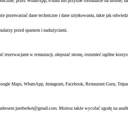
nicznie, przez WhatsApp, e-mail lub przyszłe formularze na stronie, ta
oże przetwarzać dane techniczne i dane użytkowania, takie jak odwiedzo
rmularzy przed spamem i nadużyciami.
rezerwacjami w restauracji, ulepszać stronę, rozumieć ogólne korzysta
Google Maps, WhatsApp, Instagram, Facebook, Restaurant Guru, Tripadvis
 adresem jureberket@gmail.com. Możesz także wycofać zgodę na analit