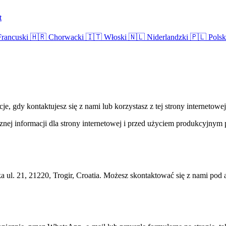
t
Francuski
🇭🇷
Chorwacki
🇮🇹
Włoski
🇳🇱
Niderlandzki
🇵🇱
Pols
, gdy kontaktujesz się z nami lub korzystasz z tej strony internetowej
ycznej informacji dla strony internetowej i przed użyciem produkcyjnym
ka ul. 21, 21220, Trogir, Croatia. Możesz skontaktować się z nami p