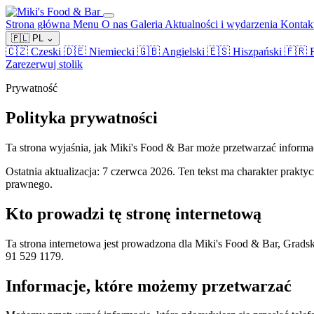
Strona główna
Menu
O nas
Galeria
Aktualności i wydarzenia
Kontak
🇵🇱
PL
⌄
🇨🇿
Czeski
🇩🇪
Niemiecki
🇬🇧
Angielski
🇪🇸
Hiszpański
🇫🇷
Zarezerwuj stolik
Prywatność
Polityka prywatności
Ta strona wyjaśnia, jak Miki's Food & Bar może przetwarzać informacje
Ostatnia aktualizacja: 7 czerwca 2026. Ten tekst ma charakter prakt
prawnego.
Kto prowadzi tę stronę internetową
Ta strona internetowa jest prowadzona dla Miki's Food & Bar, Grads
91 529 1179.
Informacje, które możemy przetwarzać