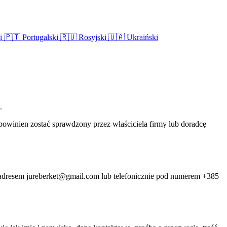
ki
🇵🇹
Portugalski
🇷🇺
Rosyjski
🇺🇦
Ukraiński
.
 powinien zostać sprawdzony przez właściciela firmy lub doradcę
od adresem jureberket@gmail.com lub telefonicznie pod numerem +385