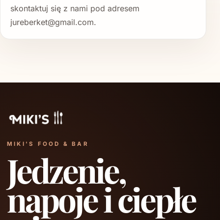
skontaktuj się z nami pod adresem
jureberket@gmail.com.
MIKI'S FOOD & BAR
Jedzenie,
napoje i ciepłe