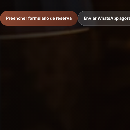
Preencher formulário de reserva
Enviar WhatsApp agor