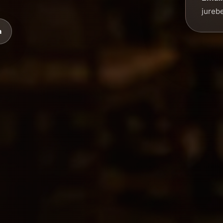
jureb
a