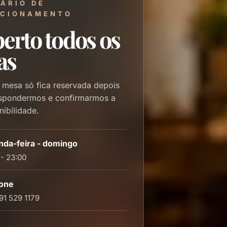
ÁRIO DE
CIONAMENTO
erto todos os
as
 mesa só fica reservada depois
spondermos e confirmarmos a
nibilidade.
da-feira - domingo
 - 23:00
fone
91 529 1179