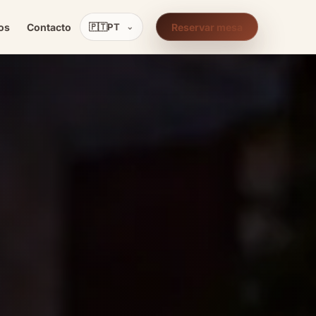
os
Contacto
🇵🇹
PT
Reservar mesa
⌄