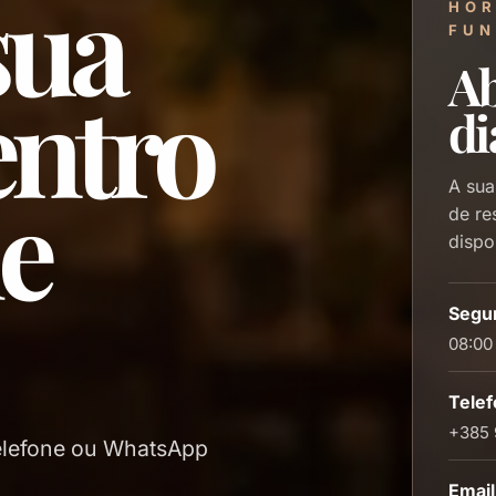
sua
HOR
FUN
Ab
entro
di
de
A sua
de re
dispo
Segun
08:00
Tele
+385 
telefone ou WhatsApp
Email