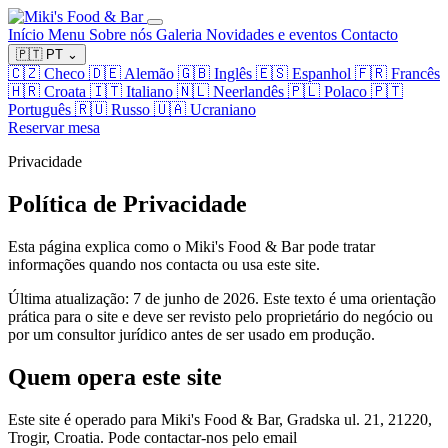
Início
Menu
Sobre nós
Galeria
Novidades e eventos
Contacto
🇵🇹
PT
⌄
🇨🇿
Checo
🇩🇪
Alemão
🇬🇧
Inglês
🇪🇸
Espanhol
🇫🇷
Francês
🇭🇷
Croata
🇮🇹
Italiano
🇳🇱
Neerlandês
🇵🇱
Polaco
🇵🇹
Português
🇷🇺
Russo
🇺🇦
Ucraniano
Reservar mesa
Privacidade
Política de Privacidade
Esta página explica como o Miki's Food & Bar pode tratar
informações quando nos contacta ou usa este site.
Última atualização: 7 de junho de 2026. Este texto é uma orientação
prática para o site e deve ser revisto pelo proprietário do negócio ou
por um consultor jurídico antes de ser usado em produção.
Quem opera este site
Este site é operado para Miki's Food & Bar, Gradska ul. 21, 21220,
Trogir, Croatia. Pode contactar-nos pelo email