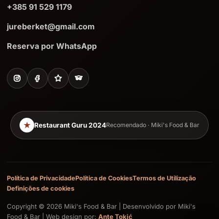
+385 91 529 1179
jureberket@gmail.com
Reserva por WhatsApp
★
Restaurant Guru 2024
Recomendado · Miki's Food & Bar
Política de Privacidade
Política de Cookies
Termos de Utilização
Definições de cookies
Copyright © 2026 Miki's Food & Bar | Desenvolvido por Miki's
Food & Bar | Web design por:
Ante Tokić