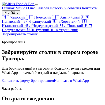
Главная
Меню
О нас
Галерея
Новости и события
Контакты
🇷🇺
RU
⌄
🇨🇿
Чешский
🇩🇪
Немецкий
🇬🇧
Английский
🇪🇸
Испанский
🇫🇷
Французский
🇭🇷
Хорватский
🇮🇹
Итальянский
🇳🇱
Нидерландский
🇵🇱
Польский
🇵🇹
Португальский
🇷🇺
Русский
🇺🇦
Украинский
Забронировать столик
Бронирования
Забронируйте столик в старом городе
Трогира.
Для бронирований на сегодня и больших групп телефон или
WhatsApp — самый быстрый и надёжный вариант.
Заполнить форму бронирования
Написать в WhatsApp
Часы работы
Открыто ежедневно