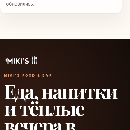
обновились.
MIKI'S FOOD & BAR
Еда, напитки
и тёплые
вечера в