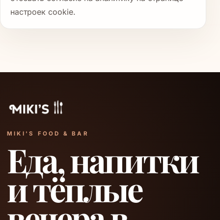
настроек cookie.
MIKI'S FOOD & BAR
Еда, напитки
и тёплые
вечера в