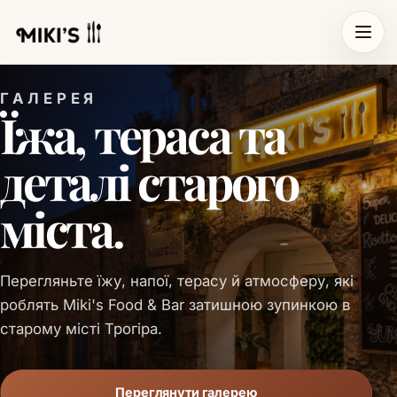
ГАЛЕРЕЯ
Їжа, тераса та
деталі старого
міста.
Перегляньте їжу, напої, терасу й атмосферу, які
роблять Miki's Food & Bar затишною зупинкою в
старому місті Трогіра.
Переглянути галерею