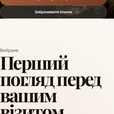
Забронювати столик
Вибране
Перший
погляд перед
вашим
візитом.