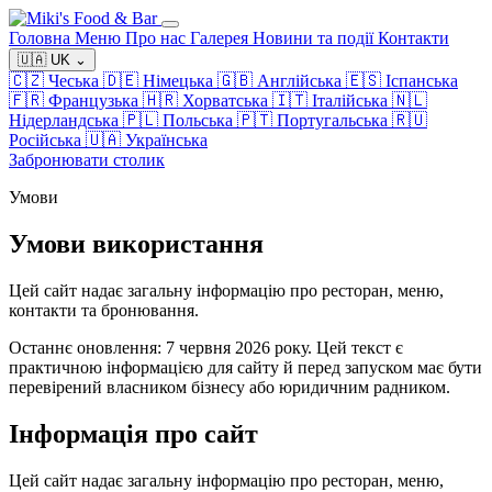
Головна
Меню
Про нас
Галерея
Новини та події
Контакти
🇺🇦
UK
⌄
🇨🇿
Чеська
🇩🇪
Німецька
🇬🇧
Англійська
🇪🇸
Іспанська
🇫🇷
Французька
🇭🇷
Хорватська
🇮🇹
Італійська
🇳🇱
Нідерландська
🇵🇱
Польська
🇵🇹
Португальська
🇷🇺
Російська
🇺🇦
Українська
Забронювати столик
Умови
Умови використання
Цей сайт надає загальну інформацію про ресторан, меню,
контакти та бронювання.
Останнє оновлення: 7 червня 2026 року. Цей текст є
практичною інформацією для сайту й перед запуском має бути
перевірений власником бізнесу або юридичним радником.
Інформація про сайт
Цей сайт надає загальну інформацію про ресторан, меню,